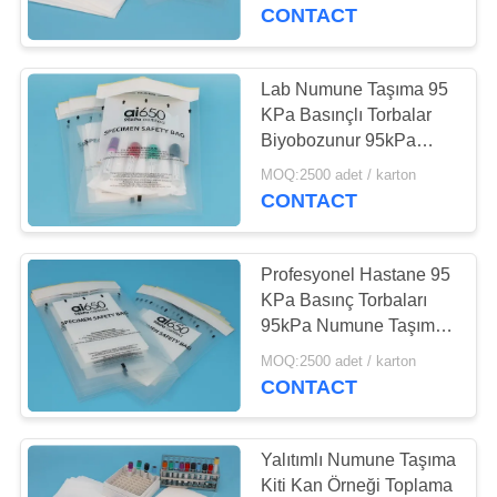
KONTROL
CONTACT
BIZE
Lab Numune Taşıma 95
ULAŞIN
KPa Basınçlı Torbalar
Biyobozunur 95kPa
Biyolojik Tehlike Torbası
BIR
MOQ:2500 adet / karton
CONTACT
TEKLIF
ISTEĞI
Profesyonel Hastane 95
KPa Basınç Torbaları
SITE
95kPa Numune Taşıma
Çantası
HARITASI
MOQ:2500 adet / karton
CONTACT
PRIVACY
Yalıtımlı Numune Taşıma
POLICY
Kiti Kan Örneği Toplama