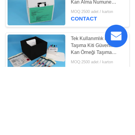
Kan Alma Numune
Taşıma
MOQ:2500 adet / karton
CONTACT
Tek Kullanımlık Numune
Taşıma Kiti Güvenlik
Kan Örneği Taşıma
Kutusu
MOQ:2500 adet / karton
CONTACT
Laboratuar Patolojisi
Numune Testi Ambalajı
İçin Uygun Numune
Taşıma Kiti
USD 0.12-0.56 Piece/Pieces MOQ:2500 adet / karton
CONTACT