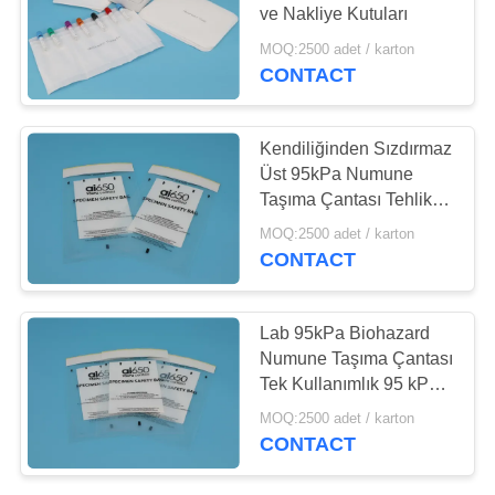
ve Nakliye Kutuları
MOQ:2500 adet / karton
CONTACT
Kendiliğinden Sızdırmaz
Üst 95kPa Numune
Taşıma Çantası Tehlike
Torbası IATA Onaylandı
MOQ:2500 adet / karton
CONTACT
Lab 95kPa Biohazard
Numune Taşıma Çantası
Tek Kullanımlık 95 kPa
Basınçlı Torbalar
MOQ:2500 adet / karton
CONTACT