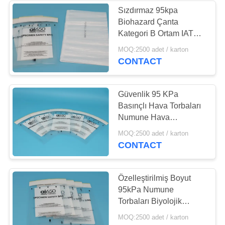
Sızdırmaz 95kpa
Biohazard Çanta
Kategori B Ortam IATA
Biohazard Taşıma
MOQ:2500 adet / karton
Çantası
CONTACT
Güvenlik 95 KPa
Basınçlı Hava Torbaları
Numune Hava
Taşımacılığı 13.75 "X
MOQ:2500 adet / karton
17.75" XL Boyut
CONTACT
Özelleştirilmiş Boyut
95kPa Numune
Torbaları Biyolojik
95kPa Uyumlu Taşıma
MOQ:2500 adet / karton
Çantaları