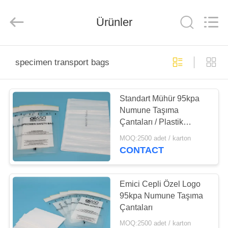
2025
Advance
International
Ürünler
Corp.
All
Rights
Reserved.
ANA
specimen transport bags
SAYFA
Standart Mühür 95kpa
ÜRÜNLER
Numune Taşıma
Çantaları / Plastik
HAKKIMIZDA
Biyolojik Tehlike
MOQ:2500 adet / karton
Torbaları
CONTACT
FABRIKA
TURU
Emici Cepli Özel Logo
95kpa Numune Taşıma
Çantaları
KALITE
MOQ:2500 adet / karton