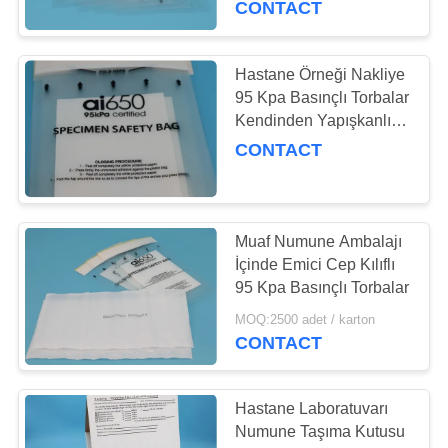
CONTACT
Hastane Örneği Nakliye
95 Kpa Basınçlı Torbalar
Kendinden Yapışkanlı
Biyobozunur
CONTACT
Muaf Numune Ambalajı
İçinde Emici Cep Kılıflı
95 Kpa Basınçlı Torbalar
MOQ:2500 adet / karton
CONTACT
Hastane Laboratuvarı
Numune Taşıma Kutusu